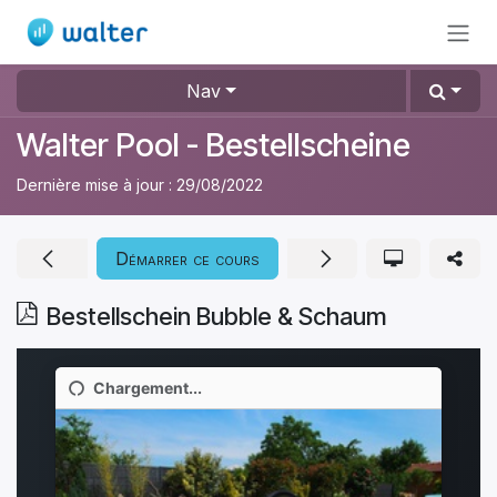
Se rendre au contenu
Nav
Walter Pool - Bestellscheine
Dernière mise à jour :
29/08/2022
Démarrer ce cours
Bestellschein Bubble & Schaum