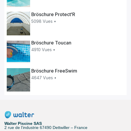
Bröschure Protect'R
5098 Vues •
Bröschure Toucan
4910 Vues •
Bröschure FreeSwim
4647 Vues •
Walter Piscine SAS
2 rue de l'industrie 67490 Dettwiller – France