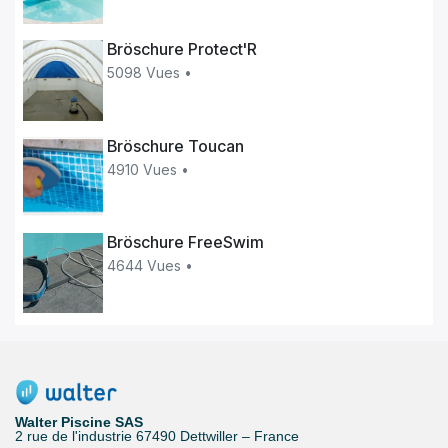
Bröschure Protect'R
5098 Vues •
Bröschure Toucan
4910 Vues •
Bröschure FreeSwim
4644 Vues •
Walter Piscine SAS
2 rue de l'industrie 67490 Dettwiller – France