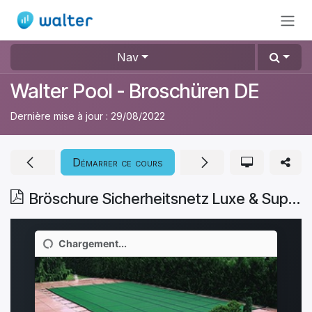
Se rendre au contenu
Nav
Walter Pool - Broschüren DE
Dernière mise à jour :
29/08/2022
Démarrer ce cours
Bröschure Sicherheitsnetz Luxe & Superluxe